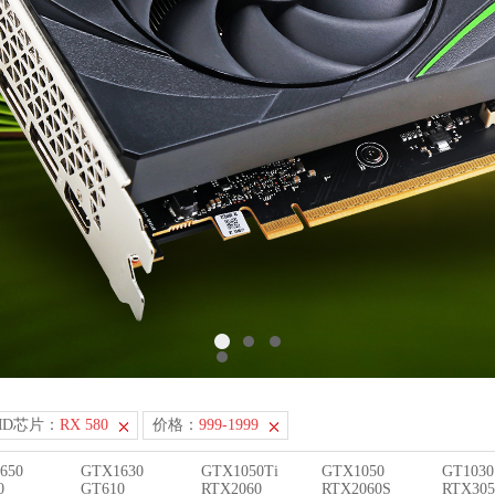
MD芯片：
RX 580
价格：
999-1999
650
GTX1630
GTX1050Ti
GTX1050
GT1030
0
GT610
RTX2060
RTX2060S
RTX305