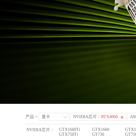
产品
>
显卡
NVIDIA芯片：
RTX4060
A
GTX1660Ti
GTX1660
GTX1
NVIDIA芯片：
GTX750Ti
GT730
GT71