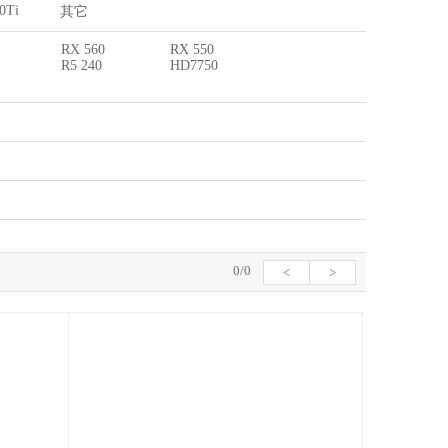
0Ti
其它
RX 560
RX 550
R5 240
HD7750
0/0
<
>