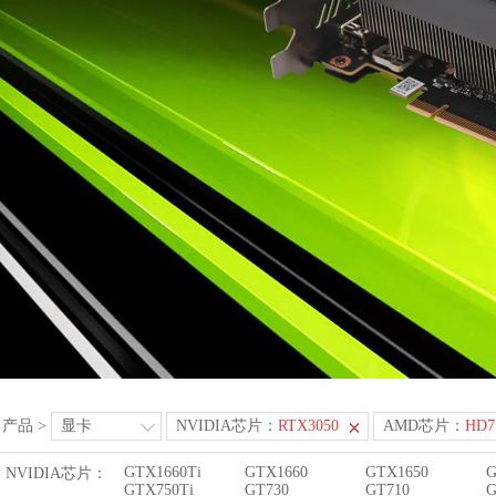
产品
>
显卡
NVIDIA芯片：
RTX3050
AMD芯片：
HD7
GTX1660Ti
GTX1660
GTX1650
G
NVIDIA芯片：
GTX750Ti
GT730
GT710
G