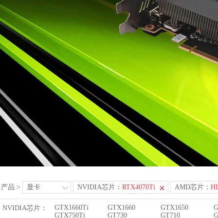
产品
>
显卡
NVIDIA芯片：
RTX4070Ti
AMD芯片：
H
GTX1660Ti
GTX1660
GTX1650
G
NVIDIA芯片：
GTX750Ti
GT730
GT710
G