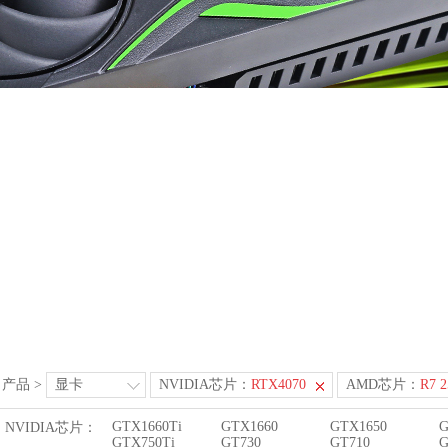
产品
>
显卡
NVIDIA芯片：
RTX4070
AMD芯片：
R7 2
GTX1660Ti
GTX1660
GTX1650
G
NVIDIA芯片：
GTX750Ti
GT730
GT710
G