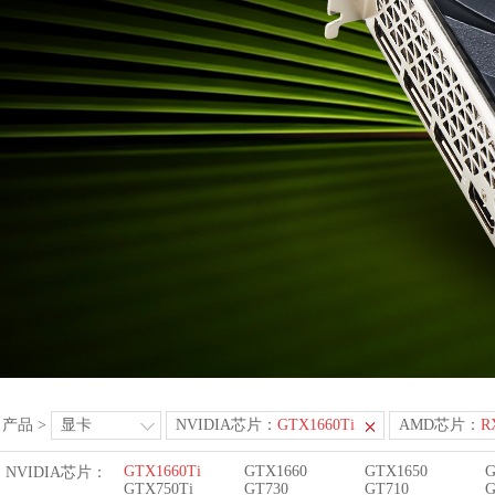
产品
>
显卡
NVIDIA芯片：
GTX1660Ti
AMD芯片：
R
GTX1660Ti
GTX1660
GTX1650
G
NVIDIA芯片：
GTX750Ti
GT730
GT710
G