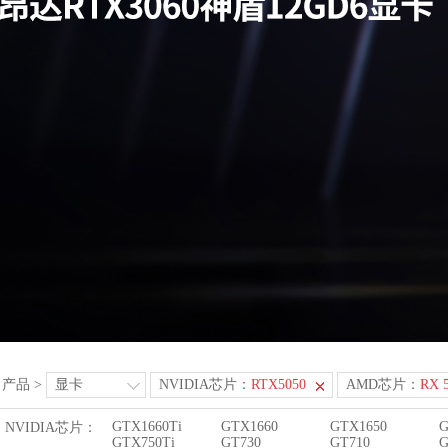
产品
>
显卡
NVIDIA芯片：
RTX5050
AMD芯片：
RX 
GTX1660Ti
GTX1660
GTX1650
G
NVIDIA芯片：
GTX750Ti
GT730
GT710
G