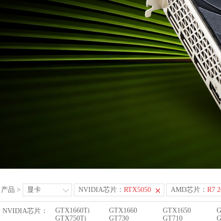
产品
>
显卡
NVIDIA芯片：
RTX5050
AMD芯片：
R7 
GTX1660Ti
GTX1660
GTX1650
G
NVIDIA芯片：
GTX750Ti
GT730
GT710
G