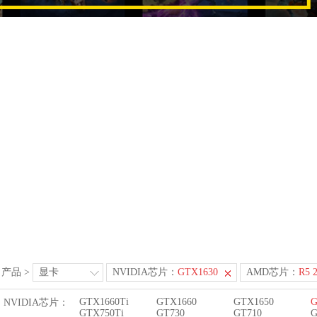
产品
>
显卡
NVIDIA芯片：
GTX1630
AMD芯片：
R5 
GTX1660Ti
GTX1660
GTX1650
G
NVIDIA芯片：
GTX750Ti
GT730
GT710
G