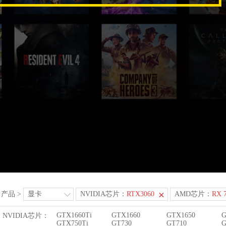
产品
>
显卡
NVIDIA芯片：
RTX3060
AMD芯片：
RX 
GTX1660Ti
GTX1660
GTX1650
G
NVIDIA芯片：
GTX750Ti
GT730
GT710
G