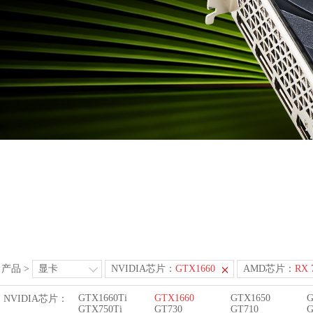
产品
>
显卡
NVIDIA芯片：
GTX1660
AMD芯片：
RX 
GTX1660Ti
GTX1660
GTX1650
G
NVIDIA芯片：
GTX750Ti
GT730
GT710
G