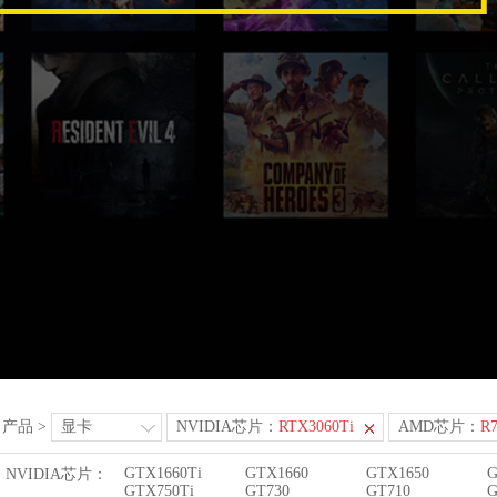
产品
>
显卡
NVIDIA芯片：
RTX3060Ti
AMD芯片：
R7
GTX1660Ti
GTX1660
GTX1650
G
NVIDIA芯片：
GTX750Ti
GT730
GT710
G