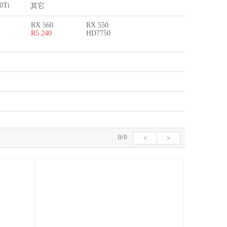
0Ti
其它
RX 560
RX 550
R5 240
HD7750
0/0
<
>