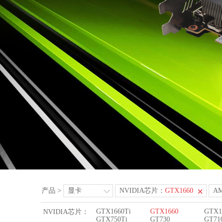
产品
>
显卡
NVIDIA芯片：
GTX1660
A
GTX1660Ti
GTX1660
GTX1
NVIDIA芯片：
GTX750Ti
GT730
GT71