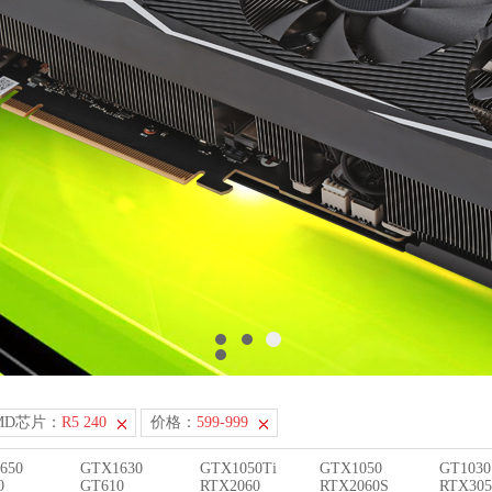
MD芯片：
R5 240
价格：
599-999
650
GTX1630
GTX1050Ti
GTX1050
GT1030
0
GT610
RTX2060
RTX2060S
RTX305