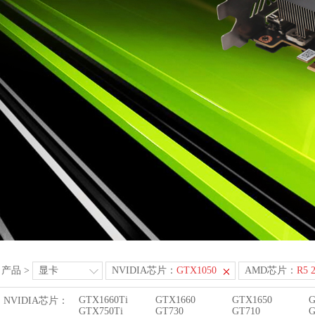
产品
>
显卡
NVIDIA芯片：
GTX1050
AMD芯片：
R5 
GTX1660Ti
GTX1660
GTX1650
G
NVIDIA芯片：
GTX750Ti
GT730
GT710
G