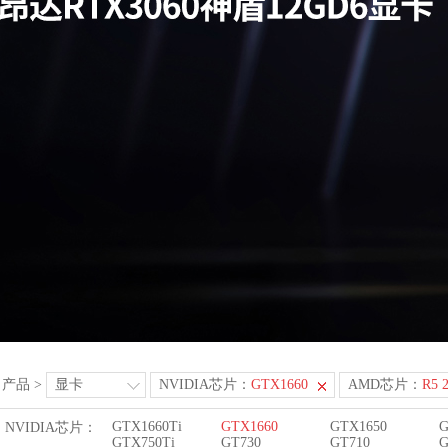
产品
>
显卡
NVIDIA芯片：
GTX1660
AMD芯片：
R5 
GTX1660Ti
GTX1660
GTX1650
G
NVIDIA芯片：
GTX750Ti
GT730
GT710
G