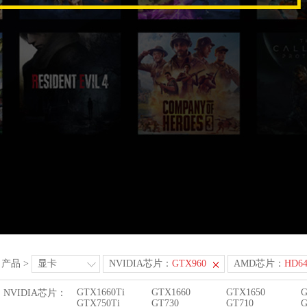
产品
>
显卡
NVIDIA芯片：
GTX960
AMD芯片：
HD64
GTX1660Ti
GTX1660
GTX1650
G
NVIDIA芯片：
GTX750Ti
GT730
GT710
G