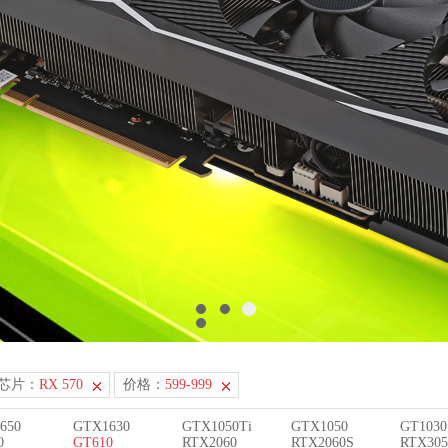
D芯片：
RX 570
价格：
599-999
650
GTX1630
GTX1050Ti
GTX1050
GT1030
0
GT610
RTX2060
RTX2060S
RTX305