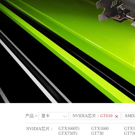
产品
>
显卡
NVIDIA芯片：
GT610
AM
GTX1660Ti
GTX1660
GTX1
NVIDIA芯片：
GTX750Ti
GT730
GT71