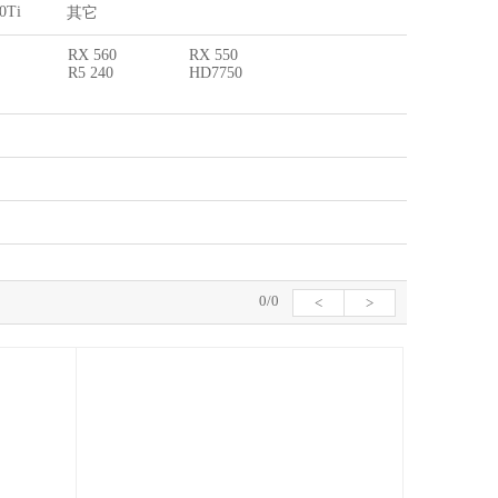
0Ti
其它
RX 560
RX 550
R5 240
HD7750
0/0
<
>