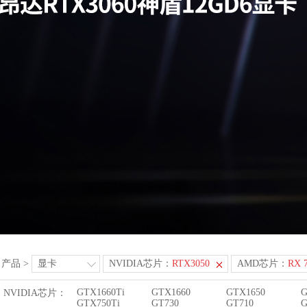
产品
>
显卡
NVIDIA芯片：
RTX3050
AMD芯片：
RX 
GTX1660Ti
GTX1660
GTX1650
G
NVIDIA芯片：
GTX750Ti
GT730
GT710
G