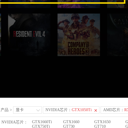
产品
>
显卡
NVIDIA芯片：
GTX1050Ti
AMD芯片：
R
GTX1660Ti
GTX1660
GTX1650
G
NVIDIA芯片：
GTX750Ti
GT730
GT710
G