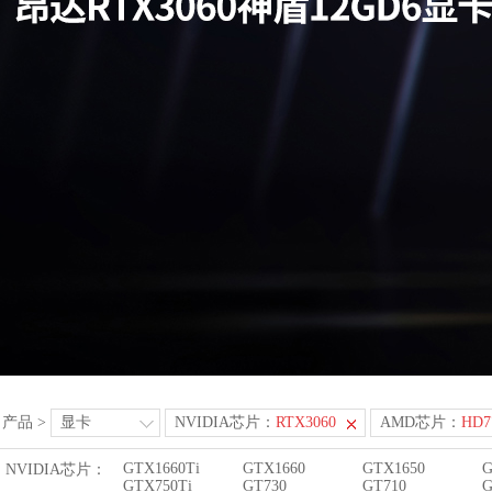
产品
>
显卡
NVIDIA芯片：
RTX3060
AMD芯片：
HD7
GTX1660Ti
GTX1660
GTX1650
G
NVIDIA芯片：
GTX750Ti
GT730
GT710
G