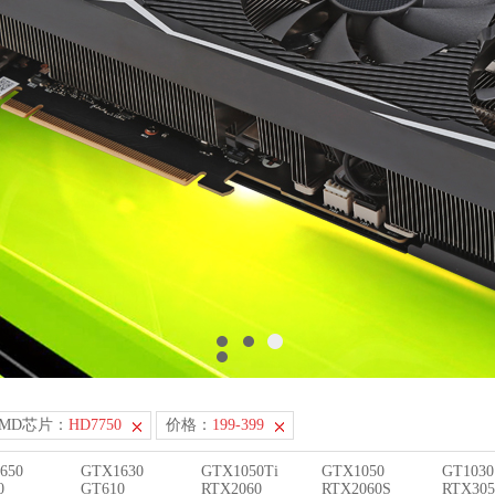
AMD芯片：
HD7750
价格：
199-399
650
GTX1630
GTX1050Ti
GTX1050
GT1030
0
GT610
RTX2060
RTX2060S
RTX305