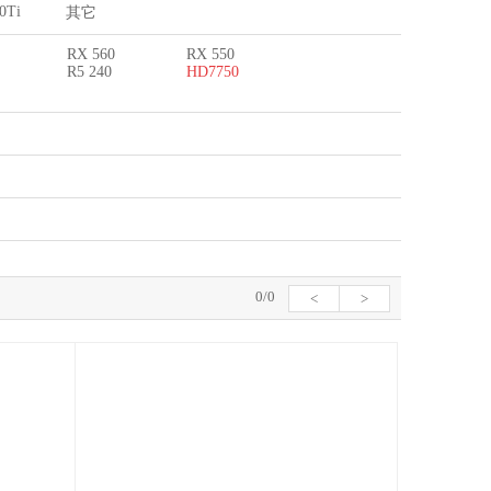
0Ti
其它
RX 560
RX 550
R5 240
HD7750
0/0
<
>