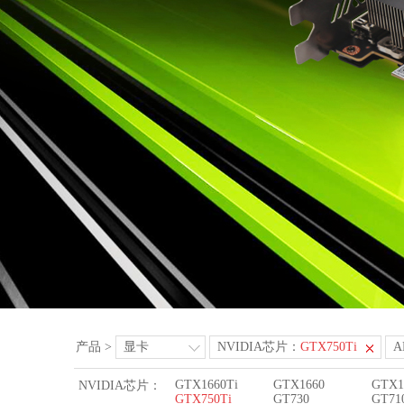
产品
>
显卡
NVIDIA芯片：
GTX750Ti
GTX1660Ti
GTX1660
GTX1
NVIDIA芯片：
GTX750Ti
GT730
GT71