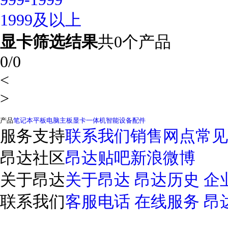
1999及以上
显卡
筛选结果
共0个产品
0/0
<
>
产品
笔记本
平板电脑
主板
显卡
一体机
智能设备
配件
服务支持
联系我们
销售网点
常见
昂达社区
昂达贴吧
新浪微博
关于昂达
关于昂达
昂达历史
企
联系我们
客服电话
在线服务
昂