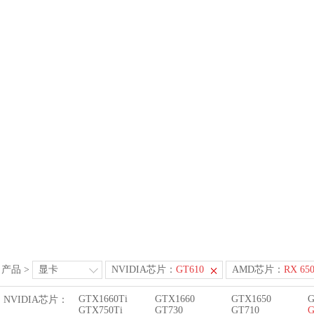
产品
>
显卡
NVIDIA芯片：
GT610
AMD芯片：
RX 65
GTX1660Ti
GTX1660
GTX1650
G
NVIDIA芯片：
GTX750Ti
GT730
GT710
G