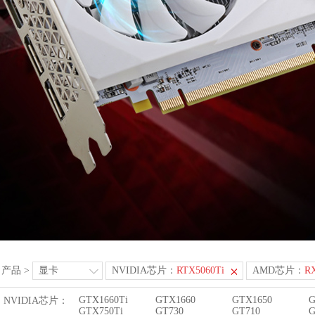
产品
>
显卡
NVIDIA芯片：
RTX5060Ti
AMD芯片：
RX
GTX1660Ti
GTX1660
GTX1650
G
NVIDIA芯片：
GTX750Ti
GT730
GT710
G